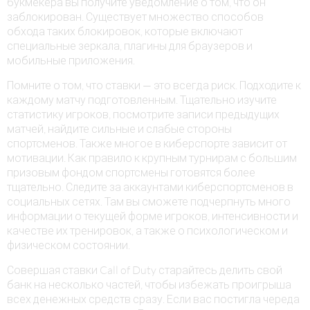
букмекера вы получите уведомление о том, что он
заблокирован. Существует множество способов
обхода таких блокировок, которые включают
специальные зеркала, плагины для браузеров и
мобильные приложения.
Помните о том, что ставки — это всегда риск. Подходите к
каждому матчу подготовленным. Тщательно изучите
статистику игроков, посмотрите записи предыдущих
матчей, найдите сильные и слабые стороны
спортсменов. Также многое в киберспорте зависит от
мотивации. Как правило к крупным турнирам с большим
призовым фондом спортсмены готовятся более
тщательно. Следите за аккаунтами киберспортсменов в
социальных сетях. Там вы сможете подчерпнуть много
информации о текущей форме игроков, интенсивности и
качестве их тренировок, а также о психологическом и
физическом состоянии.
Совершая ставки Call of Duty старайтесь делить свой
банк на несколько частей, чтобы избежать проигрыша
всех денежных средств сразу. Если вас постигла череда